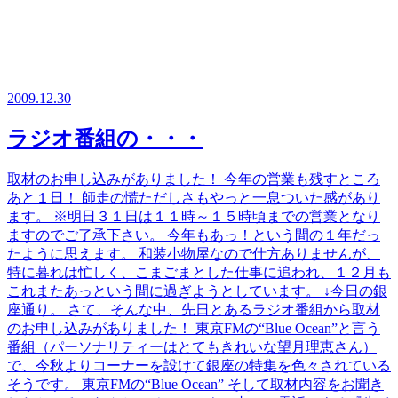
2009.12.30
ラジオ番組の・・・
取材のお申し込みがありました！ 今年の営業も残すところ
あと１日！ 師走の慌ただしさもやっと一息ついた感があり
ます。 ※明日３１日は１１時～１５時頃までの営業となり
ますのでご了承下さい。 今年もあっ！という間の１年だっ
たように思えます。 和装小物屋なので仕方ありませんが、
特に暮れは忙しく、こまごまとした仕事に追われ、１２月も
これまたあっという間に過ぎようとしています。 ↓今日の銀
座通り。 さて、そんな中、先日とあるラジオ番組から取材
のお申し込みがありました！ 東京FMの“Blue Ocean”と言う
番組（パーソナリティーはとてもきれいな望月理恵さん）
で、今秋よりコーナーを設けて銀座の特集を色々されている
そうです。 東京FMの“Blue Ocean” そして取材内容をお聞き