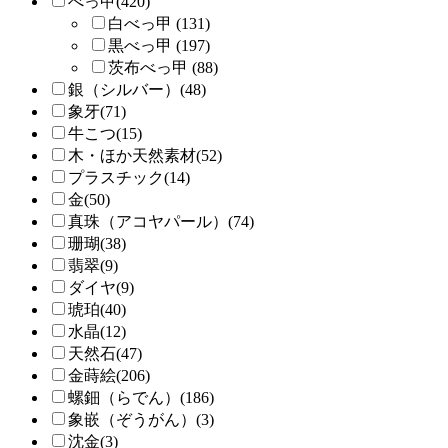
べっ甲(420)
白べっ甲 (131)
黒べっ甲 (197)
茨布べっ甲 (88)
銀（シルバー）(48)
象牙(71)
牛こつ(15)
木・ほか天然素材(52)
プラスチック(14)
金(50)
真珠（アコヤパール）(74)
珊瑚(38)
翡翠(9)
ダイヤ(9)
琥珀(40)
水晶(12)
天然石(47)
金蒔絵(206)
螺鈿（らでん）(186)
象嵌（ぞうがん）(3)
沈金(3)