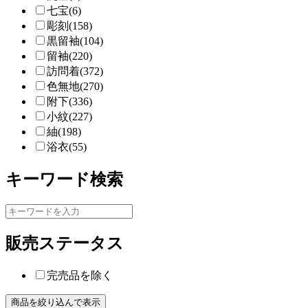
七宝(6)
彫刻(158)
黒留袖(104)
留袖(220)
訪問着(372)
色無地(270)
附下(336)
小紋(227)
紬(198)
浴衣(55)
キーワード検索
販売ステータス
完売品を除く