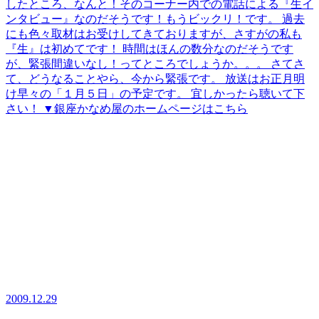
したところ、なんと！そのコーナー内での電話による『生イ
ンタビュー』なのだそうです！もうビックリ！です。 過去
にも色々取材はお受けしてきておりますが、さすがの私も
『生』は初めてです！ 時間はほんの数分なのだそうです
が、緊張間違いなし！ってところでしょうか。。。 さてさ
て、どうなることやら、今から緊張です。 放送はお正月明
け早々の「１月５日」の予定です。 宜しかったら聴いて下
さい！ ▼銀座かなめ屋のホームページはこちら
2009.12.29