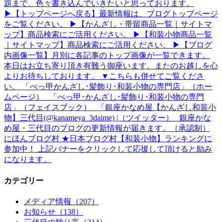
題まで、色々書き込んでいきたいと思っております。
▶【トップページへ戻る】最新情報は、ブログトップページ
をご覧ください。 ▶【かんざし・帯留商品一覧｜サイトマ
ップ】商品検索にご活用ください。 ▶【和装小物商品一覧
｜サイトマップ】商品検索にご活用ください。 ▶【ブログ
内画像一覧】月別に各記事のトップ画像が一覧できます。
本日はお立ち寄り頂き有難う御座います。またのお越しを心
よりお待ちしております。 ▼こちらも併せてご覧くださ
い。 「べっ甲かんざし･髪飾り･和装小物の専門店」（ホー
ムページ） 「べっ甲･かんざし･髪飾り･和装小物の専門
店」（フェイスブック） 「銀座かなめ屋【かんざし和装小
物】三代目(@kanameya_3daime) |（ツイッター） 銀座かな
め屋・三代目のブログの更新情報が届きます。（承認制）
にほんブログ村 ★日本ブログ村【和装小物】ランキングに
参加中！ 上記バナーをクリックして応援して頂けると励み
になります。
カテゴリー
メディア情報（207）
お知らせ（138）