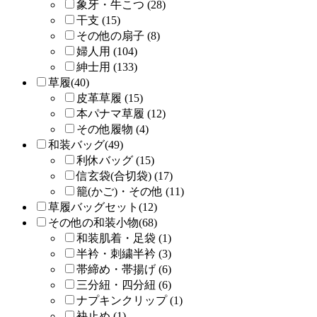
象牙・牛こつ (28)
干支 (15)
その他の扇子 (8)
婦人用 (104)
紳士用 (133)
草履(40)
皮革草履 (15)
本パナマ草履 (12)
その他履物 (4)
和装バッグ(49)
利休バッグ (15)
信玄袋(合切袋) (17)
籠(かご)・その他 (11)
草履バッグセット(12)
その他の和装小物(68)
和装肌着・足袋 (1)
半衿・刺繍半衿 (3)
帯締め・帯揚げ (6)
三分紐・四分紐 (6)
ナプキンクリップ (1)
袂止め (1)