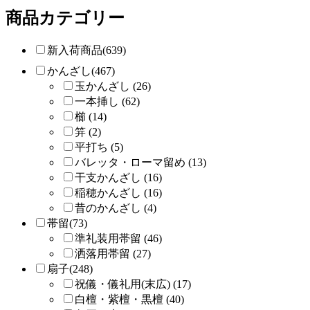
商品カテゴリー
新入荷商品(639)
かんざし(467)
玉かんざし (26)
一本挿し (62)
櫛 (14)
笄 (2)
平打ち (5)
バレッタ・ローマ留め (13)
干支かんざし (16)
稲穂かんざし (16)
昔のかんざし (4)
帯留(73)
準礼装用帯留 (46)
洒落用帯留 (27)
扇子(248)
祝儀・儀礼用(末広) (17)
白檀・紫檀・黒檀 (40)