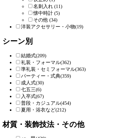
名刺入れ (11)
懐中時計 (5)
その他 (34)
洋装アクセサリー・小物(19)
シーン別
結婚式(209)
礼装・フォーマル(362)
準礼装・セミフォーマル(363)
パーティー・式典(359)
成人式(30)
七五三(6)
入卒式(67)
普段・カジュアル(454)
夏用・浴衣など(212)
材質・装飾技法・その他