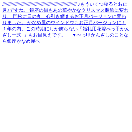
/////////////////////////////////////////////////////////////// ♪もういくつ寝るとお正
月♪ですね。 銀座の街もあの華やかなクリスマス装飾に変わ
り、 門松に日の丸、心引き締まるお正月バージョンに変わ
りました。 かなめ屋のウインドウもお正月バージョンに！
１年の内、この時期にしか飾らない「婚礼用花嫁べっ甲かん
ざし一式 」もお目見えです。 ▼べっ甲かんざしのことな
ら銀座かなめ屋へ