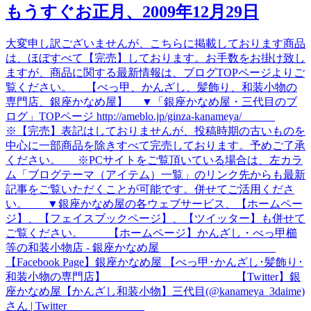
もうすぐお正月、2009年12月29日
大変申し訳ございませんが、こちらに掲載しております商品
は、ほぼすべて【完売】しております。お手数をお掛け致し
ますが、商品に関する最新情報は、ブログTOPページよりご
覧ください。 【べっ甲、かんざし、髪飾り、和装小物の
専門店、銀座かなめ屋】 ▼「銀座かなめ屋・三代目のブ
ログ」TOPページ http://ameblo.jp/ginza-kanameya/
※【完売】表記はしておりませんが、投稿時期の古いものを
中心に一部商品を除きすべて完売しております。予めご了承
ください。 ※PCサイトをご覧頂いている場合は、左カラ
ム「ブログテーマ（アイテム）一覧」のリンク先からも最新
記事をご覧いただくことが可能です。併せてご活用くださ
い。 ▼銀座かなめ屋の各ウェブサービス、【ホームペー
ジ】、【フェイスブックページ】、【ツイッター】も併せて
ご覧ください。 【ホームページ】かんざし・べっ甲櫛
等の和装小物店 - 銀座かなめ屋
【Facebook Page】銀座かなめ屋 【べっ甲･かんざし･髪飾り･
和装小物の専門店】 【Twitter】銀
座かなめ屋【かんざし和装小物】三代目(@kanameya_3daime)
さん | Twitter